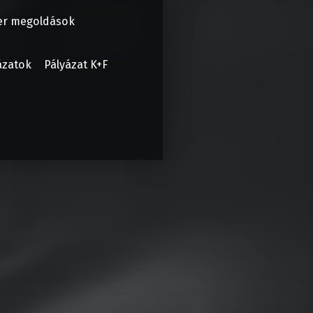
er megoldások
ázatok
Pályázat K+F