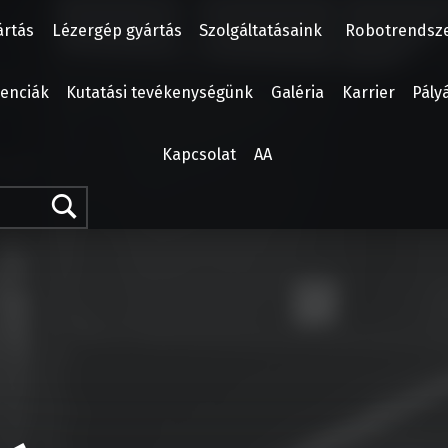
ártás
Lézergép gyártás
Szolgáltatásaink
Robotrendsz
enciák
Kutatási tevékenységünk
Galéria
Karrier
Pály
Kapcsolat
AA