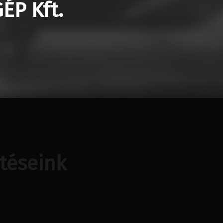
ÉP Kft.
ztéseink